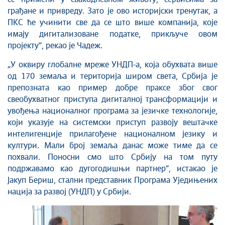
грађане и привреду. Зато је ово историјски тренутак, а
ПКС ће учинити све да се што више компанија, које
имају дигитализоване податке, прикључе овом
пројекту“, рекао је Чадеж.
„У оквиру глобалне мреже УНДП-а, која обухвата више
од 170 земаља и територија широм света, Србија је
препозната као пример добре праксе због свог
свеобухватног приступа дигиталној трансформацији и
увођења националног програма за језичке технологије,
који указује на системски приступ развоју вештачке
интелигенције прилагођене националном језику и
култури. Мали број земаља данас може тиме да се
похвали. Поносни смо што Србију на том путу
подржавамо као дугогодишњи партнер“, истакао је
Јакуп Бериш, стални представник Програма Уједињених
нација за развој (УНДП) у Србији.