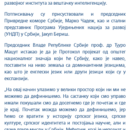
развојног института за вештачку интелигенцију.
Потписивању су присуствовали и председник
Привредне коморе Србије, Марко Чадеж, као и стални
представник Програма Уједињених нација за развој
(УНДП) у Србији, Јакуп Бериш.
Председник Владе Републике Србије проф. др Ђуро
Мацут истакао је да је Протокол пројекат од општег
националног значаја који ће Србију, како је навео,
поставити на ниво земаља са доминантним језицима,
као што је енглески језик или други језици који су у
експанзији.
„На овај начин улазимо у велики простор који ни ми не
можемо да дефинишемо. На састанку који смо управо
имали покушали смо да досегнемо где је почетак и где
је крај. Почетак можда можемо да дефинишемо, јер
ћемо се вратити у историју српског језика, српске
културе, српског идентитета и постојања научне, али и
сваке друге мисли у Србији. Међутим, крај је непознат и