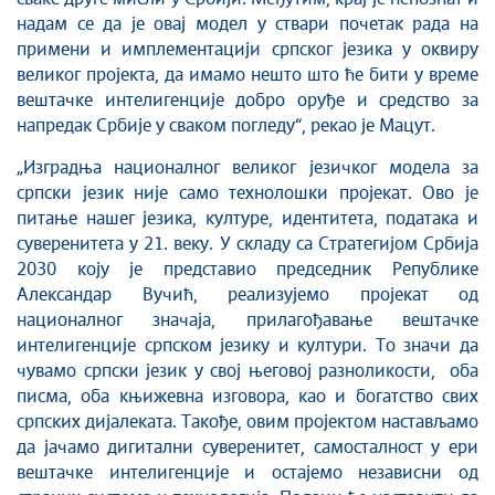
надам се да је овај модел у ствари почетак рада на
примени и имплементацији српског језика у оквиру
великог пројекта, да имамо нешто што ће бити у време
вештачке интелигенције добро оруђе и средство за
напредак Србије у сваком погледу“, рекао је Мацут.
„Изградња националног великог језичког модела за
српски језик није само технолошки пројекат. Ово је
питање нашег језика, културе, идентитета, података и
суверенитета у 21. веку. У складу са Стратегијом Србија
2030 коју је представио председник Републике
Александар Вучић, реализујемо пројекат од
националног значаја, прилагођавање вештачке
интелигенције српском језику и култури. То значи да
чувамо српски језик у свој његовој разноликости, оба
писма, оба књижевна изговора, као и богатство свих
српских дијалеката. Такође, овим пројектом настављамо
да јачамо дигитални суверенитет, самосталност у ери
вештачке интелигенције и остајемо независни од