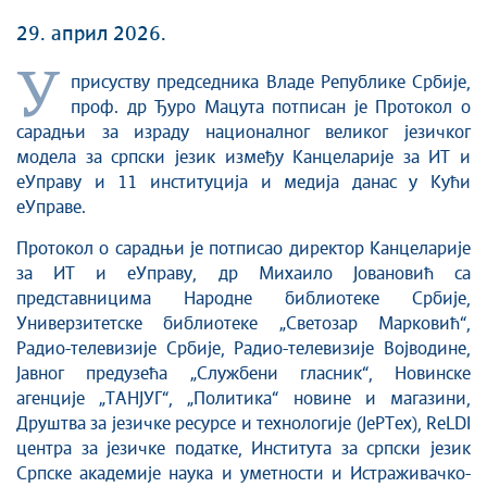
29. април 2026.
У
присуству председника Владе Републике Србије,
проф. др Ђуро Мацута потписан је Протокол о
сарадњи за израду националног великог језичког
модела за српски језик између Канцеларије за ИТ и
еУправу и 11 институција и медија данас у Кући
еУправе.
Протокол о сарадњи је потписао директор Канцеларије
за ИТ и еУправу, др Михаило Јовановић са
представницима Народне библиотеке Србије,
Универзитетске библиотеке „Светозар Марковић“,
Радио-телевизије Србије, Радио-телевизије Војводине,
Јавног предузећа „Службени гласник“, Новинске
агенције „ТАНЈУГ“, „Политика“ новине и магазини,
Друштва за језичке ресурсе и технологије (ЈеРТех), ReLDI
центра за језичке податке, Института за српски језик
Српске академије наука и уметности и Истраживачко-