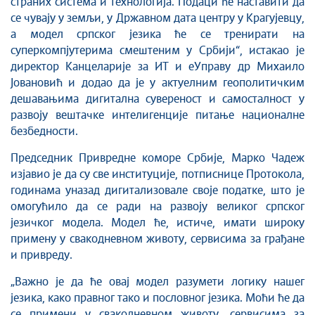
страних система и технологија. Подаци ће наставити да
се чувају у земљи, у Државном дата центру у Крагујевцу,
а модел српског језика ће се тренирати на
суперкомпјутерима смештеним у Србији“, истакао је
директор Канцеларије за ИТ и еУправу др Михаило
Јовановић и додао да је у актуелним геополитичким
дешавањима дигитална сувереност и самосталност у
развоју вештачке интелигенције питање националне
безбедности.
Председник Привредне коморе Србије, Марко Чадеж
изјавио је да су све институције, потписнице Протокола,
годинама уназад дигитализовале своје податке, што је
омогућило да се ради на развоју великог српског
језичког модела. Модел ће, истиче, имати широку
примену у свакодневном животу, сервисима за грађане
и привреду.
„Важно је да ће овај модел разумети логику нашег
језика, како правног тако и пословног језика. Моћи ће да
се примени у свакодневном животу, сервисима за