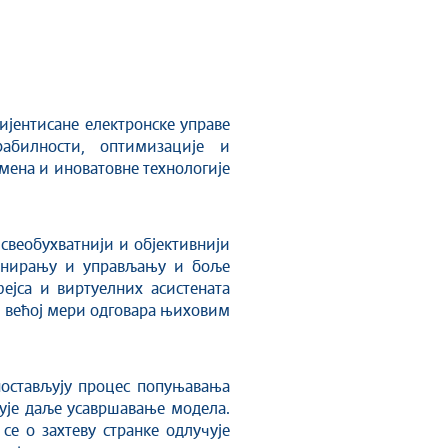
ијентисане електронске управе
рабилности, оптимизације и
имена и иноватовне технологије
свеобухватнији и објективнији
ланирању и управљању и боље
јса и виртуелних асистената
у већој мери одговара њиховим
ностављују процес попуњавања
ује даље усавршавање модела.
е о захтеву странке одлучује