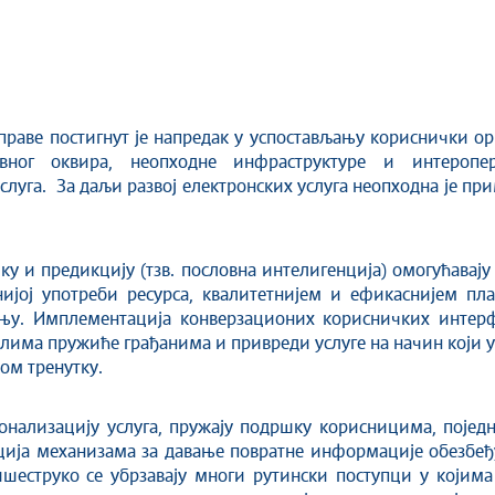
раве постигнут је напредак у успостављању кориснички ор
авног оквира, неопходне инфраструктуре и интеропе
слуга. За даљи развој електронских услуга неопходна је пр
у и предикцију (тзв. пословна интелигенција) омогућавају 
ијој употреби ресурса, квалитетнијем и ефикаснијем п
у. Имплементација конверзационих корисничких интерфе
талима пружиће грађанима и привреди услуге на начин који 
ом тренутку.
онализацију услуга, пружају подршку корисницима, појед
ција механизама за давање повратне информације обезбеђ
еструко се убрзавају многи рутински поступци у којима с