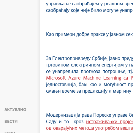
управљање саобраћајем у реалном врем
саобраћају које није било могуће унап
Као примери добре праксе у јавном сек
За Електропривреду Србије, јавно пред
трговином електричном енергијом у н
се унапредила прогноза потрошње, т
Microsoft Azure Machine Learning са
једноставнија, баш као и могућност п
смањи време за предикцију и маргину 
АКТУЕЛНО
Модернизација рада Пореске управе б
ВЕСТИ
Саду и то кроз
истраживачки проје
одговарајућих метода употребом вешта