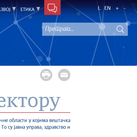
L
EN
+
-
ЗВОЈ
EТИКА
ектору
учне области у којима вештачка
о су јавна управа, здравство и