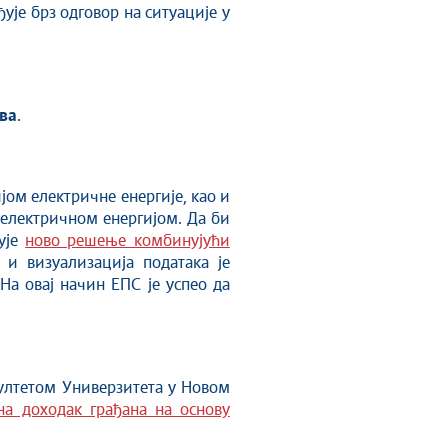
је брз одговор на ситуације у
ва
.
јом електричне енергије, као и
електричном енергијом. Да би
ује
ново решење комбинујући
 и визуализација података је
На овај начин ЕПС је успео да
ултетом Универзитета у Новом
на доходак грађана на основу