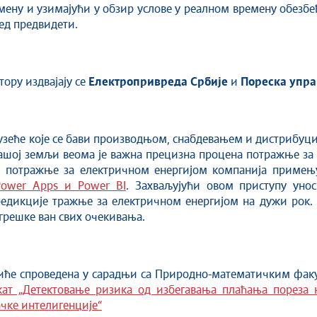
ену и узимајући у обзир услове у реалном времену обезбеђу
ред предвидети.
тору издвајају се
Електропривреда Србије
и
Пореска упра
узеће које се бави производњом, снабдевањем и дистрибуци
ашој земљи веома је важна прецизна процена потражње за 
ј. потражње за електричном енергијом компанија примењ
 Power Apps и Power BI
. Захваљујући овом приступу унос
редикције тражње за електричном енергијом на дужи рок. 
грешке ван свих очекивања.
иће спроведена у сарадњи са Природно-математичким фак
кат „Детектовање ризика од избегавања плаћања пореза 
чке интелигенције“