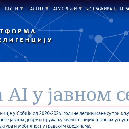
ВЕСТИ
ТАЛЕНТ
AI У СРБИЈИ
ИСТРАЖИВАЊЕ И РА
АТФОРМА
ЕЛИГЕНЦИЈУ
AI у јавном с
нције у Србији од 2020-2025. године дефинисане су три кљ
есе јавном добру и пружању квалитетнијих и бољих услуга. Т
уктура и мобилност у градским срединама.