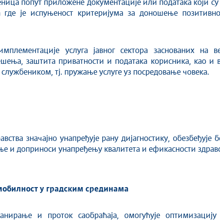
ница попут приложене документације или података који су
а где је испуњеност критеријума за доношење позитивно
имплементације услуга јавног сектора заснованих на в
шења, заштита приватности и података корисника, као и 
 службеником, тј. пружање услуге уз посредовање човека.
вства значајно унапређује рану дијагностику, обезбеђује 
е и допринoси унапређењу квалитета и ефикасности здравс
 мобилност у градским срединама
анирање и проток саобраћаја, омогућује оптимизацију 