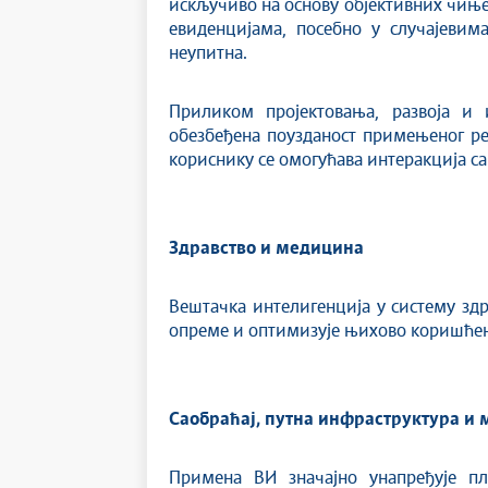
искључиво на основу објективних чиње
евиденцијама, посебно у случајевим
неупитна.
Приликом пројектовања, развоја и 
обезбеђена поузданост примењеног ре
кориснику се омогућава интеракција са
Здравство и медицина
Вештачка интелигенција у систему здра
опреме и оптимизује њихово коришћењ
Саобраћај, путна инфраструктура и
Примена ВИ значајно унапређује пл