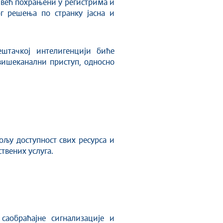
 већ похрањени у регистрима и
г решења по странку јасна и
ештачкој интелигенцији биће
вишеканални приступ, односно
бољу доступност свих ресурса и
твених услуга.
саобраћајне сигнализације и