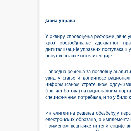
Јавна управа
У оквиру спровођења реформе јавне уп
кроз обезбеђивање адекватног пр
дигитализације управних поступака и у
попут вештачке интелигенције.
Напредна решења за пословну аналитик
увид у стање и доприносе рационалн
информисаном стратешком одлучивањ
(тзв. чет ботова) на националним пор
специфичним потребама, и то у било к
Интелигентна решења обезбеђују перс
електронских образаца, а имплемента
Применом вештачке интелигенције виш