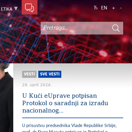
Ћ
EN
+
-
ETIKA
VESTI
SVE VESTI
29. april 2026.
U Kući eUprave potpisan
Protokol o saradnji za izradu
nacionalnog...
U prisustvu predsednika Vlade Republike Srbije,