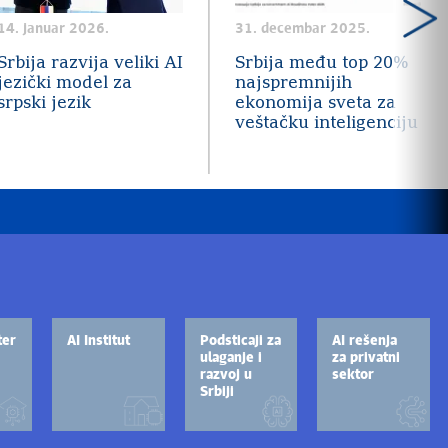
14. januar 2026.
31. decembar 2025.
Srbija razvija veliki AI
Srbija među top 20%
jezički model za
najspremnijih
srpski jezik
ekonomija sveta za
veštačku inteligenciju
ter
AI Institut
Podsticaji za
AI rešenja
ulaganje i
za privatni
razvoj u
sektor
Srbiji