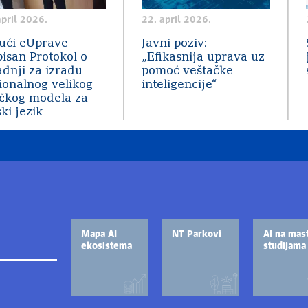
april 2026.
22. april 2026.
ući eUprave
Javni poziv:
pisan Protokol o
„Efikasnija uprava uz
adnji za izradu
pomoć veštačke
ionalnog velikog
inteligencije“
ičkog modela za
ki jezik
Mapa AI
NT Parkovi
AI na mas
ekosistema
studijama