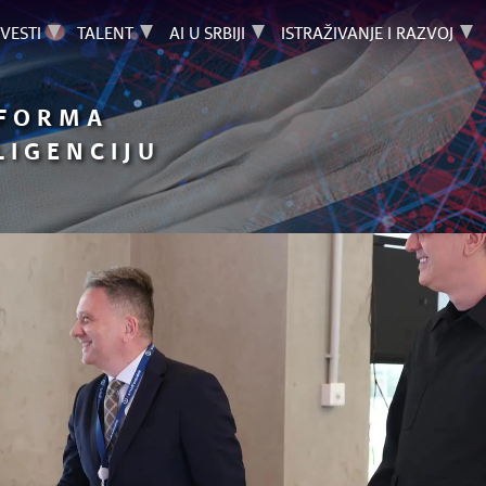
VESTI
TALENT
AI U SRBIJI
ISTRAŽIVANJE I RAZVOJ
TFORMA
LIGENCIJU