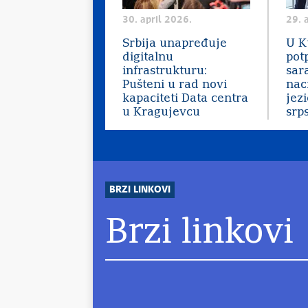
30. april 2026.
29. 
Srbija unapređuje
U K
digitalnu
pot
infrastrukturu:
sar
Pušteni u rad novi
nac
kapaciteti Data centra
jez
u Kragujevcu
srps
BRZI LINKOVI
Brzi linkovi