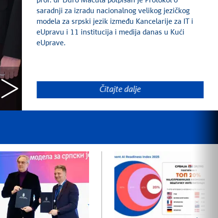
prof. dr Đuro Macuta potpisan je Protokol o
saradnji za izradu nacionalnog velikog jezičkog
modela za srpski jezik između Kancelarije za IT i
eUpravu i 11 institucija i medija danas u Kući
eUprave.
Čitajte dalje