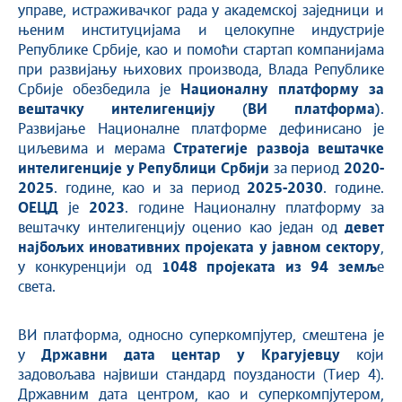
управе, истраживачког рада у академској заједници и
њеним институцијама и целокупне индустрије
Републике Србије, као и помоћи стартап компанијама
при развијању њихових производа, Влада Републике
Србије обезбедила је
Националну платформу за
вештачку интелигенцију (ВИ платформа)
.
Развијање Националне платформе дефинисано је
циљевима и мерама
Стратегије развоја вештачке
интелигенције у Републици Србији
за период
2020-
2025
. године, као и за период
2025-2030
. године.
ОЕЦД
је
2023
. године Националну платформу за
вештачку интелигенцију оценио као један од
девет
најбољих иновативних пројеката у јавном сектору
,
у конкуренцији од
1048 пројеката из 94 земљ
е
света.
ВИ платформа, односно суперкомпјутер, смештена је
у
Државни дата центар у Крагујевцу
који
задовољава највиши стандард поузданости (Тиер 4).
Државним дата центром, као и суперкомпјутером,