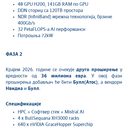
48 GPU H200, 141GB RAM по GPU
DDN сториџ са 120TB простора
NDR (InfiniBand) мрежна технологија, брзине
400Gb/s
32 PetaFLOPS-a AI перформанси
Потрошња 72kW
ФАЗА 2
Крајем 2026. године се очекује
друго проширење
у
вредности од
36 милиона евра
. У овој фази
проширења добављач ће бити
Булл(Атос)
, а вендори
Нвидиа
и
Булл
.
Спецификације
HPC + Софтвер стек + Mistral AI
4 x BullSequana XH3000 racks
640 x nVIDIA GraceHopper Superchip