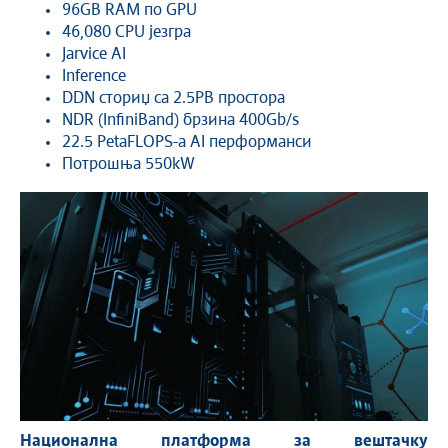
96GB RAM по GPU
46,080 CPU језгра
Jarvice AI
Inference
DDN сториџ са 2.5PB простора
NDR (InfiniBand) брзина 400Gb/s
22.5 PetaFLOPS-a AI перформанси
Потрошња 550kW
Национална платформа за вештачку