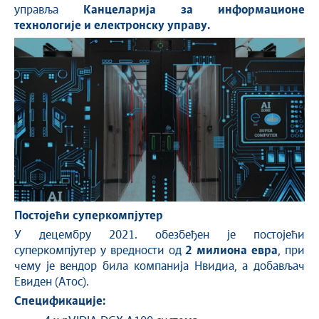
управља
Канцеларија за информационе
технологије и електронску управу.
Постојећи суперкомпјутер
У децембру 2021. обезбеђен је постојећи
суперкомпјутер у вредности од
2 милиона евра
, при
чему је вендор била компанија Нвидиа, а добављач
Евиден (Атос).
Спецификације: