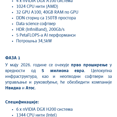
4 x nVIDIA DGX A100 система
1024 CPU нити (AMD)
32 GPU A100, 40GB RAM по GPU
DDN сториџ са 150TB простора
Data science софтвер
HDR (InfiniBand), 200Gb/s
5 PetaFLOPS-а AI перформанси
Потрошња 34,5kW
ФАЗА 1
У мају 2026. године се очекује
прво проширење
у
вредности од
5 милиона евра
. Целокупна
инфраструктура, као и неопходни софтвери за
управљање и руковођење, ће обезбедити компаније
Нвидиа
и
Атос
.
Спецификације:
6 x nVIDIA DGX H200 система
1344 CPU нити (Intel)