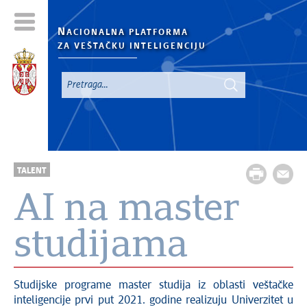
N
ACIONALNA PLATFORMA
ZA VEŠTAČKU INTELIGENCIJU
TALENT
AI na master
studijama
Studijske programe master studija iz oblasti veštačke
inteligencije prvi put 2021. godine realizuju Univerzitet u