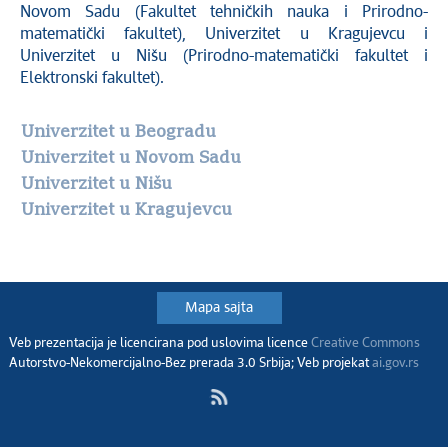
Novom Sadu (Fakultet tehničkih nauka i Prirodno-
matematički fakultet), Univerzitet u Kragujevcu i
Univerzitet u Nišu (Prirodno-matematički fakultet i
Elektronski fakultet).
Univerzitet u Beogradu
Univerzitet u Novom Sadu
Univerzitet u Nišu
Univerzitet u Kragujevcu
Mapa sajta
Veb prezentacija je licencirana pod uslovima licence
Creative Commons
Autorstvo-Nekomercijalno-Bez prerada 3.0 Srbija; Veb projekat
ai.gov.rs