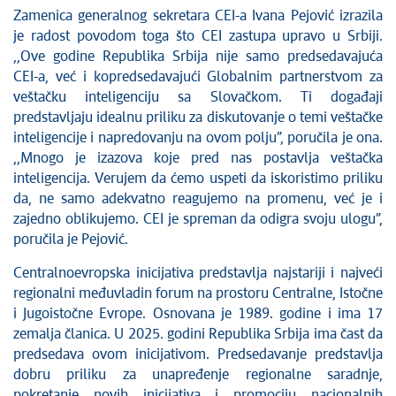
Zamenica generalnog sekretara CEI-a Ivana Pejović izrazila
je radost povodom toga što CEI zastupa upravo u Srbiji.
,,Ove godine Republika Srbija nije samo predsedavajuća
CEI-a, već i kopredsedavajući Globalnim partnerstvom za
veštačku inteligenciju sa Slovačkom. Ti događaji
predstavljaju idealnu priliku za diskutovanje o temi veštačke
inteligencije i napredovanju na ovom polju”, poručila je ona.
,,Mnogo je izazova koje pred nas postavlja veštačka
inteligencija. Verujem da ćemo uspeti da iskoristimo priliku
da, ne samo adekvatno reagujemo na promenu, već je i
zajedno oblikujemo. CEI je spreman da odigra svoju ulogu”,
poručila je Pejović.
Centralnoevropska inicijativa predstavlja najstariji i najveći
regionalni međuvladin forum na prostoru Centralne, Istočne
i Jugoistočne Evrope. Osnovana je 1989. godine i ima 17
zemalja članica. U 2025. godini Republika Srbija ima čast da
predsedava ovom inicijativom. Predsedavanje predstavlja
dobru priliku za unapređenje regionalne saradnje,
pokretanje novih inicijativa i promociju nacionalnih