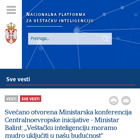
N
ACIONALNA PLATFORMA
ZA VEŠTAČKU INTELIGENCIJU
Sve vesti
VESTI
SVE VESTI
Svečano otvorena Ministarska konferencija
Centralnoevropske inicijative - Ministar
Balint: ,,Veštačku inteligenciju moramo
mudro uključiti u našu budućnost”