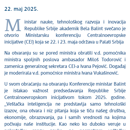
22. maj 2025.
M
inistar nauke, tehnološkog razvoja i inovacija
Republike Srbije akademik Bela Balint svečano je
otvorio Ministarsku konferenciju Centralnoevropske
inicijative (CEI) koja se 22. i 23. maja održava u Palati Srbija
Na otvaranju su se pored ministra obratili v.d. pomoćnika
ministra spoljnih poslova ambasador Miloš Todorović i
zamenica generalnog sekretara CEI-a Ivana Pejović. Događaj
je moderirala v.d. pomoćnice ministra Ivana Vukašinović.
U svom obraćanju na otvaranju Konferencije ministar Balint
je istakao važnost predsedavanja Republike Srbije
Centralnoevropskom inicijativom tokom 2025. godine.
,,Veštačka inteligencija ne predstavlja samo tehnološki
izazov, ona otvara i niz pitanja koja se tiču našeg društva,
ekonomije, obrazovanja, pa i samih vrednosti na kojima
počivaju naše institucije. Kao neko ko duboko veruje u