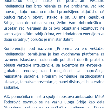
pokretačku snagu nauke, ne posmatram veštačku
inteligenciju kao brzo rešenje za sve probleme, već kao
inovaciju koju moramo mudro i promišljeno uključiti u naš
budući razvojni okvir”, istakao je on. ,,U ime Republike
Srbije, kao domaćina skupa, želim Vam dobrodošlicu i
uspešan rad. Verujem da će ovo okupljanje rezultovati ne
samo zajedničkim zaključcima, već i dodatnom energijom za
dalju saradnju”, poručio je ministar Balint.
Konferencija, pod nazivom ,,Priprema za eru veštačke
inteligencije”, osmišljena je kao dvodnevna platforma za
razmenu iskustava, nacionalnih politika i dobrih praksi u
oblasti veštačke inteligencije, sa akcentom na evropske i
globalne trendove, kao i mogućnosti za unapređenje
regionalne saradnje. Program kombinuje institucionalna
izlaganja, tematske prezentacije, panel diskusije i bilateralne
sastanke.
V.D. pomoćnika ministra spoljnih poslova ambasador Miloš
Todorović osvrnuo se na važnu ulogu Srbije kao dela
Globalnog partnerstva za veštačku inteligenciju. ,,Danas