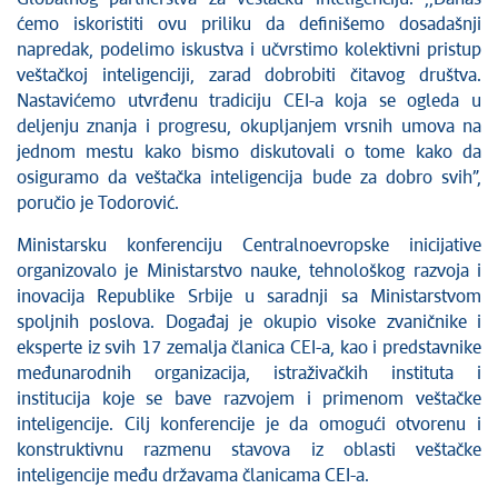
ćemo iskoristiti ovu priliku da definišemo dosadašnji
napredak, podelimo iskustva i učvrstimo kolektivni pristup
veštačkoj inteligenciji, zarad dobrobiti čitavog društva.
Nastavićemo utvrđenu tradiciju CEI-a koja se ogleda u
deljenju znanja i progresu, okupljanjem vrsnih umova na
jednom mestu kako bismo diskutovali o tome kako da
osiguramo da veštačka inteligencija bude za dobro svih”,
poručio je Todorović.
Ministarsku konferenciju Centralnoevropske inicijative
organizovalo je Ministarstvo nauke, tehnološkog razvoja i
inovacija Republike Srbije u saradnji sa Ministarstvom
spoljnih poslova. Događaj je okupio visoke zvaničnike i
eksperte iz svih 17 zemalja članica CEI-a, kao i predstavnike
međunarodnih organizacija, istraživačkih instituta i
institucija koje se bave razvojem i primenom veštačke
inteligencije. Cilj konferencije je da omogući otvorenu i
konstruktivnu razmenu stavova iz oblasti veštačke
inteligencije među državama članicama CEI-a.