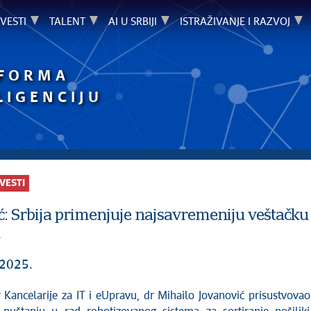
VESTI
TALENT
AI U SRBIJI
ISTRAŽIVANJE I RAZVOJ
TFORMA
LIGENCIJU
VESTI
: Srbija primenjuje najsavremeniju veštačku i
 2025.