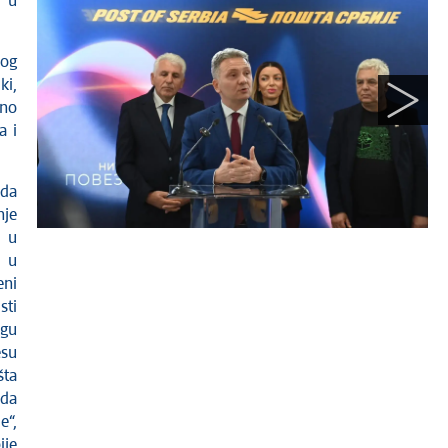
i u
nog
ki,
pno
a i
 da
nje
a u
 u
eni
sti
ogu
esu
šta
 da
e“,
ije