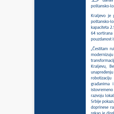
danas
poštansko-lo
Kraljevo je 
poštansko-lo
kapaciteta 2.
64 sortirana 
pouzdanost i
„Čestitam ru
modernizuju
transformaci
Kraljevu, B
unapređenju 
robotizaciju
građanima i
istovremeno 
razvoju lokal
Srbije pokazu
doprinese ra
rekao je dire