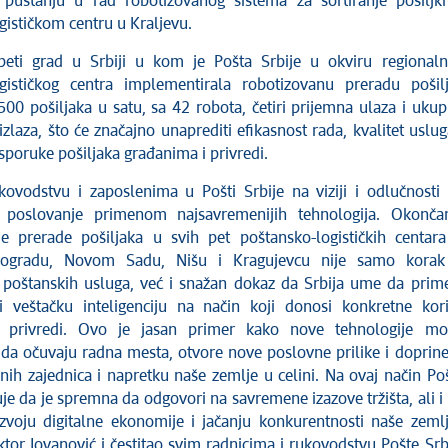
 puštanju u rad robotizovanog sistema za sortiranje pošiljk
gističkom centru u Kraljevu.
peti grad u Srbiji u kom je Pošta Srbije u okviru regional
gističkog centra implementirala robotizovanu preradu pošilj
500 pošiljaka u satu, sa 42 robota, četiri prijemna ulaza i uku
izlaza, što će značajno unaprediti efikasnost rada, kvalitet uslug
sporuke pošiljaka građanima i privredi.
kovodstvu i zaposlenima u Pošti Srbije na viziji i odlučnosti
 poslovanje primenom najsavremenijih tehnologija. Okonča
je prerade pošiljaka u svih pet poštansko-logističkih centar
eogradu, Novom Sadu, Nišu i Kragujevcu nije samo korak
poštanskih usluga, već i snažan dokaz da Srbija ume da prim
 i veštačku inteligenciju na način koji donosi konkretne kori
 privredi. Ovo je jasan primer kako nove tehnologije m
da očuvaju radna mesta, otvore nove poslovne prilike i doprin
nih zajednica i napretku naše zemlje u celini. Na ovaj način Po
je da je spremna da odgovori na savremene izazove tržišta, ali i
zvoju digitalne ekonomije i jačanju konkurentnosti naše zemlj
ktor Jovanović i čestitao svim radnicima i rukovodstvu Pošte Srb