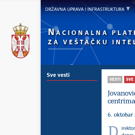
DRŽAVNA UPRAVA I INFRASTRUKTURA
N
ACIONALNA PLA
ZA VEŠTAČKU INTE
Sve vesti
VESTI
SVE 
Jovanović
centrima
6. oktobar
Direktor Kancelarije za IT i eUpravu, dr Mihailo Jovanović prisustvovao je