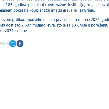
ej – 185 godina postojanja ove važne institucije, koja je svo
ajanjem pokazala koliki značaj ima za građane i za Srbiju.
e ovom prilikom podsetio da je u prvih sedam meseci 2025. god
uga dostigao 2,607 milijardi evra, što je za 13% više u poređenju
om 2024. godine.
tekst: