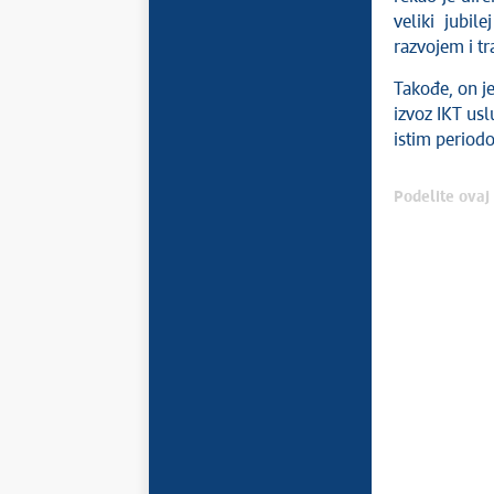
veliki jubil
razvojem i tr
Takođe, on j
izvoz IKT usl
istim period
Podelite ovaj 