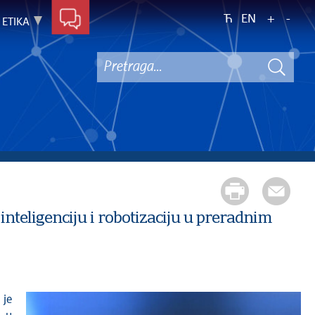
Ћ
EN
+
-
ETIKA
nteligenciju i robotizaciju u preradnim