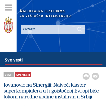
N
ACIONALNA PLATFORMA
ZA VEŠTAČKU INTELIGENCIJU
Sve vesti
VESTI
SVE VESTI
Jovanović na Sinergiji: Najveći klaster
superkompjutera u Jugoistočnoj Evropi biće
tokom naredne godine instaliran u Srbiji