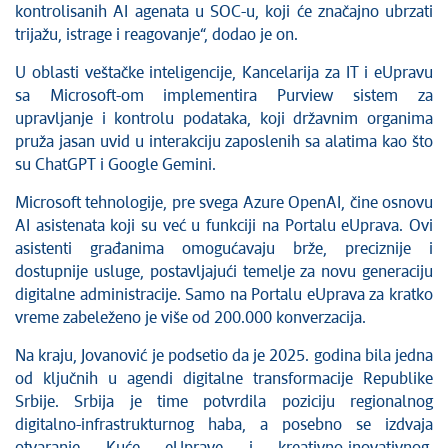
kontrolisanih AI agenata u SOC-u, koji će značajno ubrzati
trijažu, istrage i reagovanje“, dodao je on.
U oblasti veštačke inteligencije, Kancelarija za IT i eUpravu
sa Microsoft-om implementira Purview sistem za
upravljanje i kontrolu podataka, koji državnim organima
pruža jasan uvid u interakciju zaposlenih sa alatima kao što
su ChatGPT i Google Gemini.
Microsoft tehnologije, pre svega Azure OpenAI, čine osnovu
AI asistenata koji su već u funkciji na Portalu eUprava. Ovi
asistenti građanima omogućavaju brže, preciznije i
dostupnije usluge, postavljajući temelje za novu generaciju
digitalne administracije. Samo na Portalu eUprava za kratko
vreme zabeleženo je više od 200.000 konverzacija.
Na kraju, Jovanović je podsetio da je 2025. godina bila jedna
od ključnih u agendi digitalne transformacije Republike
Srbije. Srbija je time potvrdila poziciju regionalnog
digitalno-infrastrukturnog haba, a posebno se izdvaja