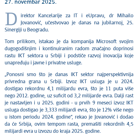
27. novembar 2025.
D
irektor Kancelarije za IT i eUpravu, dr Mihailo
Jovanović, učestvovao je danas na jubilarnoj, 25.
Sinergiji u Beogradu.
Tom prilikom, istakao je da kompanija Microsoft svojim
dugogodišnjim i kontinuiranim radom značajno doprinosi
rastu IKT sektora u Srbiji i podstiče razvoj inovacija koje
unapređuju i javne i privatne usluge.
„Ponosni smo što je danas IKT sektor najperspektivnija
privredna grana u Srbiji. Izvoz IKT usluga je u 2024.
dostigao rekordnu 4,1 milijardu evra, što je 11 puta više
nego 2012. godine, uz suficit od 3,2 milijarde evra. Dalji rast
je nastavljen i u 2025. godini - u prvih 9 meseci izvoz IKT
usluga dostigao je 3,333 milijardi evra, što je 12% više nego
u istom periodu 2024. godine“, rekao je Jovanović i dodao
da će Srbija, ovim tempom rasta, premašiti rekordnih 4,5
milijardi evra u izvozu do kraja 2025. godine.