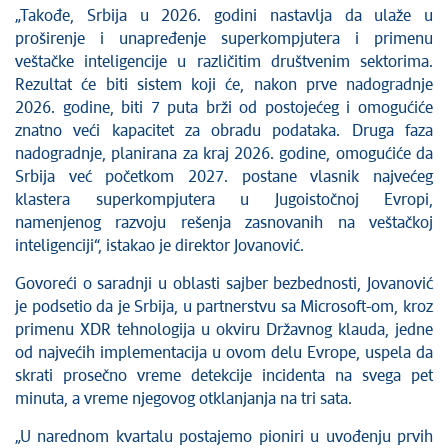
„Takođe, Srbija u 2026. godini nastavlja da ulaže u
proširenje i unapređenje superkompjutera i primenu
veštačke inteligencije u različitim društvenim sektorima.
Rezultat će biti sistem koji će, nakon prve nadogradnje
2026. godine, biti 7 puta brži od postojećeg i omogućiće
znatno veći kapacitet za obradu podataka. Druga faza
nadogradnje, planirana za kraj 2026. godine, omogućiće da
Srbija već početkom 2027. postane vlasnik najvećeg
klastera superkompjutera u Jugoistočnoj Evropi,
namenjenog razvoju rešenja zasnovanih na veštačkoj
inteligenciji“, istakao je direktor Jovanović.
Govoreći o saradnji u oblasti sajber bezbednosti, Jovanović
je podsetio da je Srbija, u partnerstvu sa Microsoft-om, kroz
primenu XDR tehnologija u okviru Državnog klauda, jedne
od najvećih implementacija u ovom delu Evrope, uspela da
skrati prosečno vreme detekcije incidenta na svega pet
minuta, a vreme njegovog otklanjanja na tri sata.
„U narednom kvartalu postajemo pioniri u uvođenju prvih