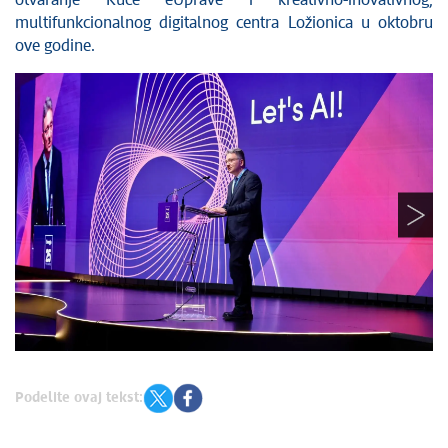
otvaranje Kuće eUprave i kreativno-inovativnog,
multifunkcionalnog digitalnog centra Ložionica u oktobru
ove godine.
Podelite ovaj tekst: