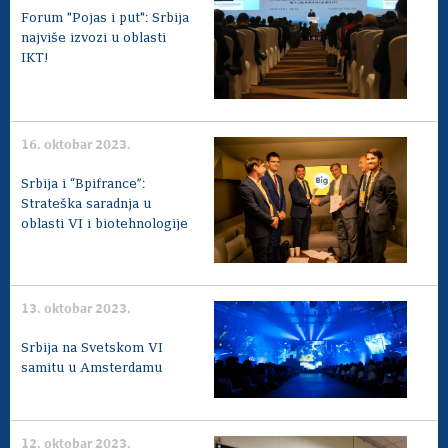
Forum "Pojas i put": Srbija
najviše izvozi u oblasti
IKT!
16. oktobar 2023.
Srbija i “Bpifrance”:
Strateška saradnja u
oblasti VI i biotehnologije
13. oktobar 2023.
Srbija na Svetskom VI
samitu u Amsterdamu
12. oktobar 2023.