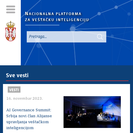
N
ACIONALNA PLATFORMA
ZA VEŠTAČKU INTELIGENCIJU
Sve vesti
VESTI
16. novembar 2023.
AI Governance Summit:
Srbija novi član Alijanse
upravljanja veštačkom
inteligencijom