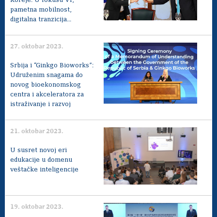
Koreje: U fokusu VI,
pametna mobilnost,
digitalna tranzicija...
27. oktobar 2023.
Srbija i “Ginkgo Bioworks”:
Udruženim snagama do
novog bioekonomskog
centra i akceleratora za
istraživanje i razvoj
21. oktobar 2023.
U susret novoj eri
edukacije u domenu
veštačke inteligencije
19. oktobar 2023.