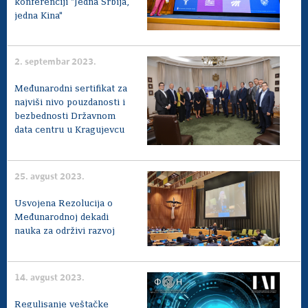
konferenciji "Jedna Srbija,
jedna Kina"
2. septembar 2023.
Međunarodni sertifikat za
najviši nivo pouzdanosti i
bezbednosti Državnom
data centru u Kragujevcu
25. avgust 2023.
Usvojena Rezolucija o
Međunarodnoj dekadi
nauka za održivi razvoj
14. avgust 2023.
Regulisanje veštačke