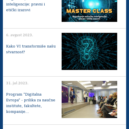
inteligencije: pravni i
etički izazovi
6. avgust 2023.
Kako VI transformiše našu
stvarnost?
31. jul 2023.
Program ”Digitalna
Evropa” - prilika za naučne
institute, fakultete,
kompanije…