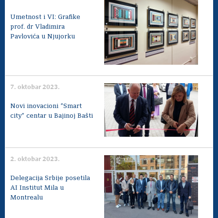
Umetnost i VI: Grafike
prof. dr Vladimira
Pavlovića u Njujorku
7. oktobar 2023.
Novi inovacioni ”Smart
city” centar u Bajinoj Bašti
2. oktobar 2023.
Delegacija Srbije posetila
AI Institut Mila u
Montrealu