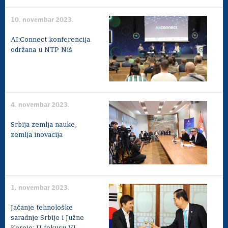
10. novembar 2023.
AI:Connect konferencija
održana u NTP Niš
4. novembar 2023.
Srbija zemlja nauke,
zemlja inovacija
1. novembar 2023.
Jačanje tehnološke
saradnje Srbije i Južne