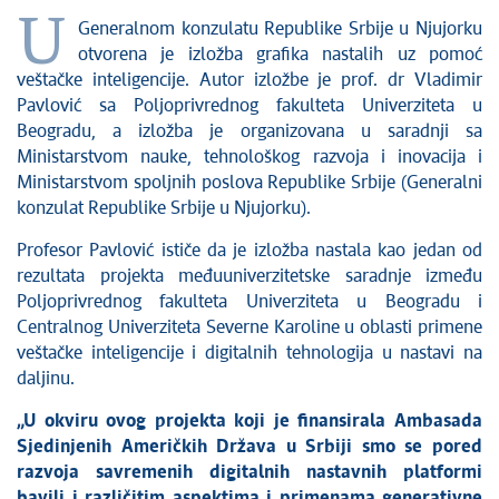
U
Generalnom konzulatu Republike Srbije u Njujorku
otvorena je izložba grafika nastalih uz pomoć
veštačke inteligencije. Autor izložbe je prof. dr Vladimir
Pavlović sa Poljoprivrednog fakulteta Univerziteta u
Beogradu, a izložba je organizovana u saradnji sa
Ministarstvom nauke, tehnološkog razvoja i inovacija i
Ministarstvom spoljnih poslova Republike Srbije (Generalni
konzulat Republike Srbije u Njujorku).
Profesor Pavlović ističe da je izložba nastala kao jedan od
rezultata projekta međuuniverzitetske saradnje između
Poljoprivrednog fakulteta Univerziteta u Beogradu i
Centralnog Univerziteta Severne Karoline u oblasti primene
veštačke inteligencije i digitalnih tehnologija u nastavi na
daljinu.
„U okviru ovog projekta koji je finansirala Ambasada
Sjedinjenih Američkih Država u Srbiji smo se pored
razvoja savremenih digitalnih nastavnih platformi
bavili i različitim aspektima i primenama generativne