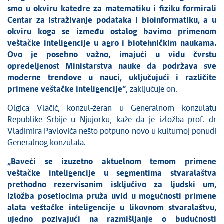
smo u okviru katedre za matematiku i fiziku formirali
Centar za istraživanje podataka i bioinformatiku, a u
okviru koga se između ostalog bavimo primenom
veštačke inteligencije u agro i biotehničkim naukama.
Ovo je posebno važno, imajući u vidu čvrstu
opredeljenost Ministarstva nauke da podržava sve
moderne trendove u nauci, uključujući i različite
primene veštačke inteligencije“
, zaključuje on.
Olgica Vlačić, konzul-žeran u Generalnom konzulatu
Republike Srbije u Njujorku, kaže da je izložba prof. dr
Vladimira Pavlovića nešto potpuno novo u kulturnoj ponudi
Generalnog konzulata.
„Baveći se izuzetno aktuelnom temom primene
veštačke inteligencije u segmentima stvaralaštva
prethodno rezervisanim isključivo za ljudski um,
izložba posetiocima pruža uvid u mogućnosti primene
alata veštačke inteligencije u likovnom stvaralaštvu,
ujedno pozivajući na razmišljanje o budućnosti