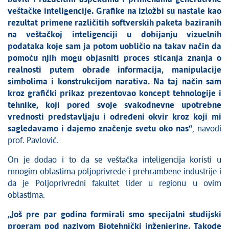
veštačke inteligencije. Grafike na izložbi su nastale kao
rezultat primene različitih softverskih paketa baziranih
na veštačkoj inteligenciji u dobijanju vizuelnih
podataka koje sam ja potom uobličio na takav način da
pomoću njih mogu objasniti proces sticanja znanja o
realnosti putem obrade informacija, manipulacije
simbolima i konstrukcijom narativa. Na taj način sam
kroz grafički prikaz prezentovao koncept tehnologije i
tehnike, koji pored svoje svakodnevne upotrebne
vrednosti predstavljaju i određeni okvir kroz koji mi
sagledavamo i dajemo značenje svetu oko nas“
, navodi
prof. Pavlović.
On je dodao i to da se veštačka inteligencija koristi u
mnogim oblastima poljoprivrede i prehrambene industrije i
da je Poljoprivredni fakultet lider u regionu u ovim
oblastima.
„Još pre par godina formirali smo specijalni studijski
program pod nazivom Biotehnički inženjering. Takođe