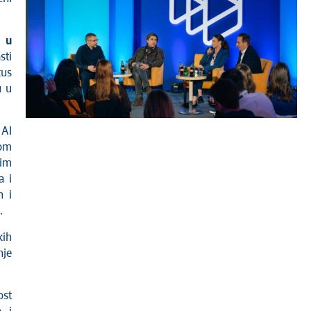
I u
sti
kus
u u
 AI
nom
nim
a i
h i
.
kih
nje
ost