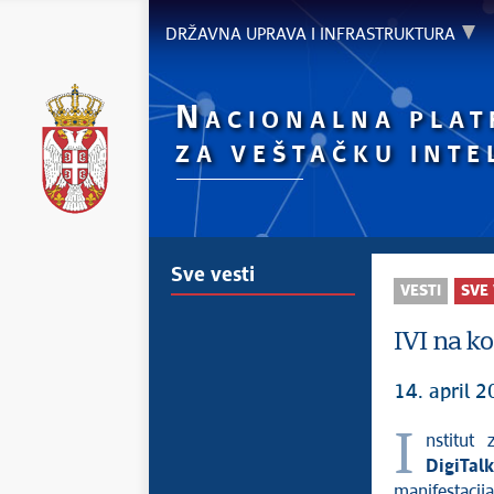
DRŽAVNA UPRAVA I INFRASTRUKTURA
N
ACIONALNA PLA
ZA VEŠTAČKU INTE
Sve vesti
VESTI
SVE 
IVI na ko
14. april 2
Institut
DigiTa
manifestaci