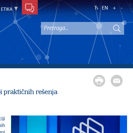
Ћ
EN
+
-
ETIKA
i praktičnih rešenja
iji
ih
eni