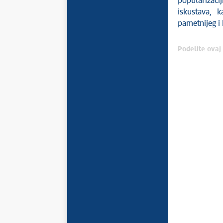
popularizaci
iskustava, 
pametnijeg i 
Podelite ovaj 