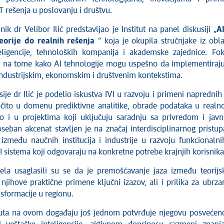
 rešenja u poslovanju i društvu.
ik dr Velibor Ilić predstavljao je Institut na panel diskusiji „
A
eorije do realnih rešenja
“ koja je okupila stručnjake iz obla
eligencije, tehnoloških kompanija i akademske zajednice. Fo
e na tome kako AI tehnologije mogu uspešno da implementiraj
ndustrijskim, ekonomskim i društvenim kontekstima.
je dr Ilić je podelio iskustva IVI u razvoju i primeni naprednih
očito u domenu prediktivne analitike, obrade podataka u real
 i u projektima koji uključuju saradnju sa privredom i jav
seban akcenat stavljen je na značaj interdisciplinarnog pristup
 između naučnih institucija i industrije u razvoju funkcionalni
I sistema koji odgovaraju na konkretne potrebe krajnjih korisnika
ela usaglasili su se da je premošćavanje jaza između teorijs
i njihove praktične primene ključni izazov, ali i prilika za ubrza
nsformacije u regionu.
tuta na ovom događaju još jednom potvrđuje njegovu posvećen