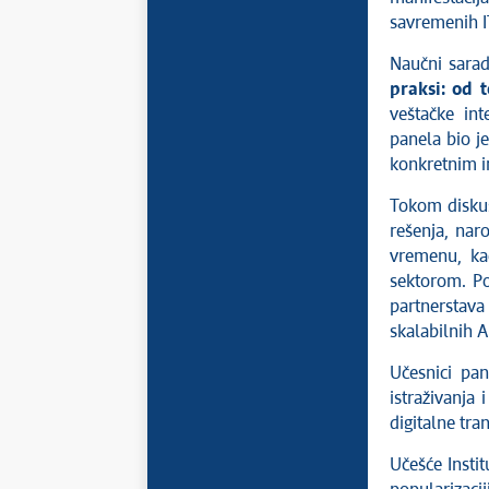
savremenih IT
Naučni saradn
praksi: od t
veštačke int
panela bio j
konkretnim i
Tokom diskusi
rešenja, nar
vremenu, kao
sektorom. Po
partnerstava
skalabilnih A
Učesnici pan
istraživanja 
digitalne tra
Učešće Insti