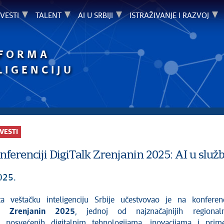
VESTI
TALENT
AI U SRBIJI
ISTRAŽIVANJE I RAZVOJ
TFORMA
LIGENCIJU
VESTI
nferenciji DigiTalk Zrenjanin 2025: AI u služb
025.
 za veštačku inteligenciju Srbije učestvovao je na konferenc
lk Zrenjanin 2025
, jednoj od najznačajnijih regionaln
ja posvećenih digitalnim tehnologijama, inovacijama i prim