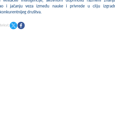
ji veštačke inteligencije, aktivnom doprinosu razmeni znanj
kao i jačanju veza između nauke i privrede u cilju izgrad
konkurentnijeg društva.
tekst: